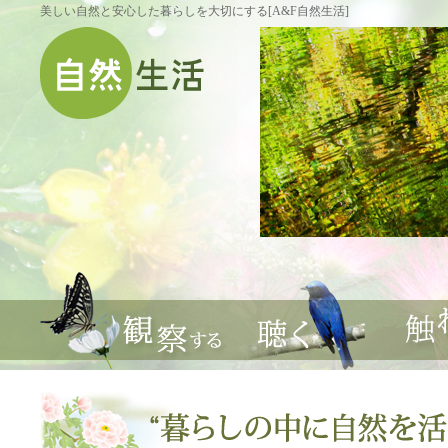
美しい自然と安心した暮らしを大切にする[A&F自然生活]